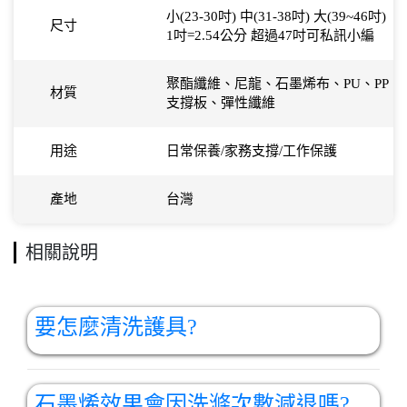
小(23-30吋) 中(31-38吋) 大(39~46吋)
尺寸
1吋=2.54公分 超過47吋可私訊小編
聚酯纖維、尼龍、石墨烯布、PU、PP
材質
支撐板、彈性纖維
用途
日常保養/家務支撐/工作保護
產地
台灣
相關說明
要怎麼清洗護具?
石墨烯效果會因洗滌次數減退嗎?