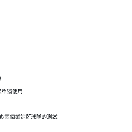
薄
以單獨使用
試/兩個業餘籃球隊的測試