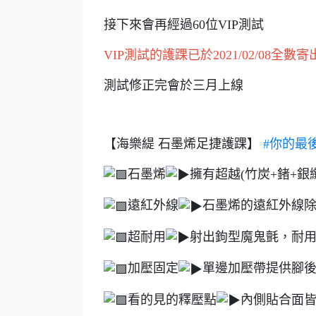
接下來會再經過60位VIP測試
VIP測試的護踝已於2021/02/08全數寄
測試修正完會於三月上線
【海樂緹 石墨烯足捷護踝】
#你的最
石墨烯
擁有超越(竹炭+鍺+
遠紅外線
石墨烯的遠紅外線
超耐用
射出鉤型魔鬼氈，耐用
加壓固定
單邊加壓帶提供腳
看的見的釋壓點
內側貼合面