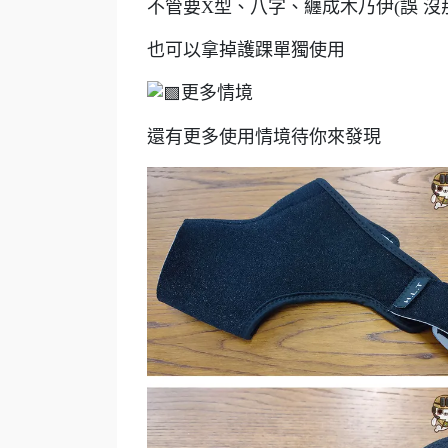
不管要X型、八字、纏成木乃伊(誤 沒
也可以拿掉護踝單獨使用
更多情境
還有更多使用情境待你來發現