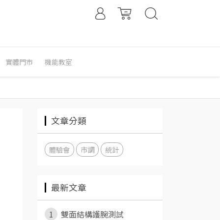
實體門市
機能教室
文章分類
體驗會
市調
統計
最新文章
1
雙面結構護腕測試