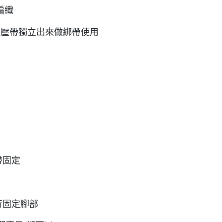
編織
加壓帶獨立出來做綁帶使用
帶固定
行固定腳部