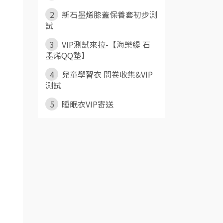
2
新石墨烯膝蓋保養套初步測
試
3
VIP測試來拉-【海樂緹 石
墨烯QQ墊】
4
兒童學習衣 問卷收集&VIP
測試
5
睡眠衣VIP寄送