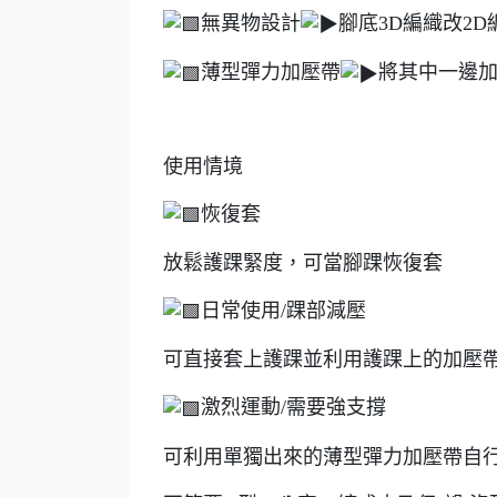
無異物設計
腳底3D編織改2D
薄型彈力加壓帶
將其中一邊
使用情境
恢復套
放鬆護踝緊度，可當腳踝恢復套
日常使用/踝部減壓
可直接套上護踝並利用護踝上的加壓
激烈運動/需要強支撐
可利用單獨出來的薄型彈力加壓帶自