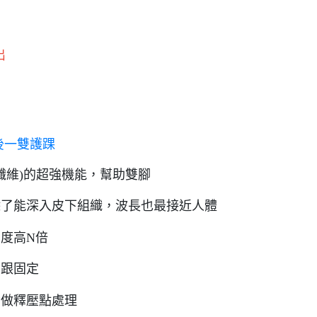
出
後一雙護踝
銀纖維)的超強機能，幫助雙腳
除了能深入皮下組織，波長也最接近人體
度高N倍
後跟固定
皆做釋壓點處理